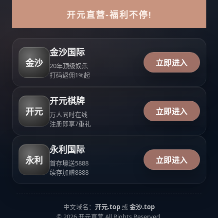
开元直营-福利不停!
金沙国际
金沙
立即进入
20年顶级娱乐
打码返佣1%起
开元棋牌
开元
立即进入
万人同时在线
注册即享7重礼
永利国际
永利
立即进入
首存壕送5888
续存加赠8888
中文域名：
开元.top
或
金沙.top
© 2026 开元直营 All Rights Reserved.